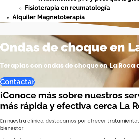
Fisioterapia en reumatología
Alquiler Magnetoterapia
Ondas de choque en La
Terapias con ondas de choque en La Roca de
Contactar
¡Conoce más sobre nuestros ser
más rápida y efectiva cerca La R
En nuestra clínica, destacamos por ofrecer tratamiento
bienestar.