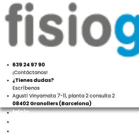
639 24 97 90
¡Contáctanos!
¿Tienes dudas?
Escríbenos
Agustí Vinyamata 7-11, planta 2 consulta 2
08402 Granollers (Barcelona)
Inicio
Nosotros
Tratamientos