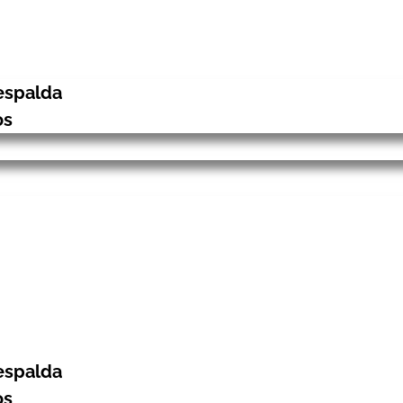
espalda
os
espalda
os