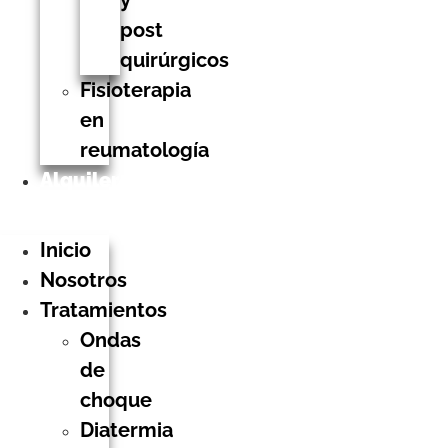
post
quirúrgicos
Fisioterapia
en
reumatología
Alquiler
Magnetoterapia
Inicio
Nosotros
Tratamientos
Ondas
de
choque
Diatermia