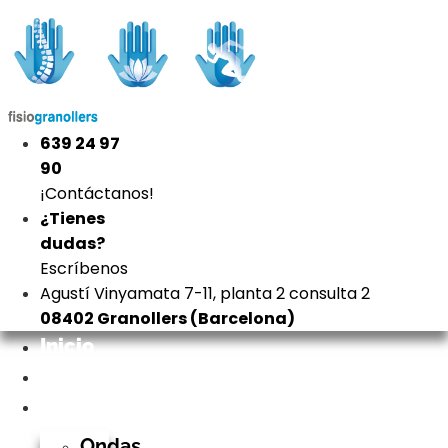
Ir
al
contenido
639 24 97
90
¡Contáctanos!
¿Tienes
dudas?
Escríbenos
Agustí Vinyamata 7-11, planta 2 consulta 2
08402 Granollers (Barcelona)
Inicio
Nosotros
Tratamientos
Ondas