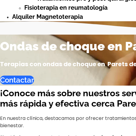
Fisioterapia en reumatología
Alquiler Magnetoterapia
Ondas de choque en Pa
Terapias con ondas de choque en Parets del
Contactar
¡Conoce más sobre nuestros ser
más rápida y efectiva cerca Pare
En nuestra clínica, destacamos por ofrecer tratamiento
bienestar.