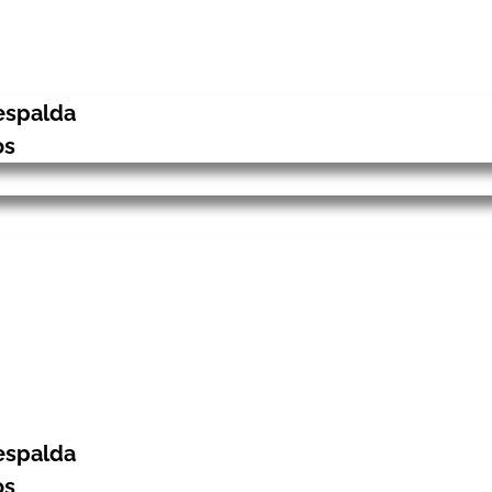
espalda
os
espalda
os