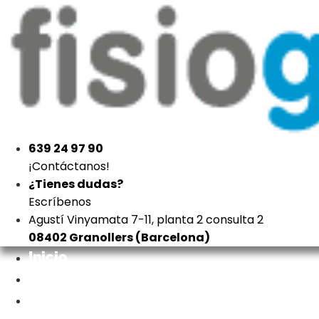
639 24 97 90
¡Contáctanos!
¿Tienes dudas?
Escríbenos
Agustí Vinyamata 7-11, planta 2 consulta 2
08402 Granollers (Barcelona)
Inicio
Nosotros
Tratamientos